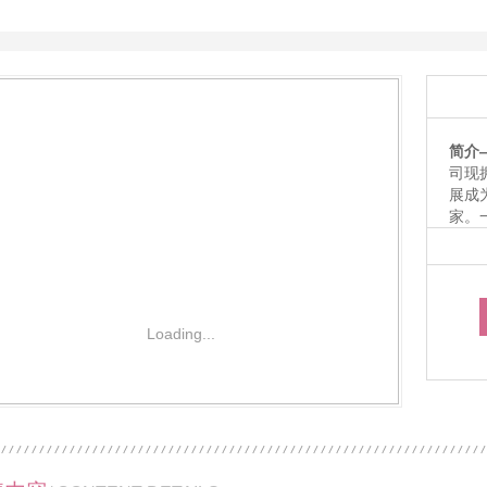
毛绒公仔玩具
毛
简介
司现
展成
家。
赛事
包、
品。
制、
已为
Loading...
业务
1
2