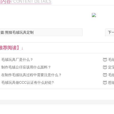
情内容
/ CONTENT DETAILS
篇:
熊猫毛绒玩具定制
下一
推荐阅读】↓
毛绒玩具厂是什么？
毛
制作毛绒公仔应该用什么面料？
定
在制作毛绒玩具过程中需要注意什么？
毛
羊公仔玩具
智能AI机蕊毛绒玩具羊驼
毛绒玩具做CCC认证有什么好处?
想