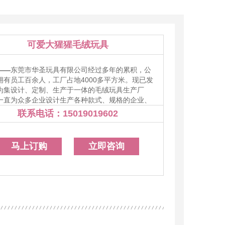
绒挂件吊饰
毛绒衍生玩具
毛绒包包系列
毛绒抱枕颈枕
可爱大猩猩毛绒玩具
——
东莞市华圣玩具有限公司经过多年的累积，公
拥有员工百余人，工厂占地4000多平方米。现已发
为集设计、定制、生产于一体的毛绒玩具生产厂
一直为众多企业设计生产各种款式、规格的企业、
吉祥物、公仔、生肖动物玩具、布艺玩具、儿童背
联系电话：
15019019602
15019019602
影视游戏周边玩偶、抱枕靠垫等十多个系列的产
同时也根据客户需求与客户进行OEM、ODM定
品牌开发、外贸代工生产等业务方式的合作，目前
马上订购
立即咨询
多家国内外知名企业提供礼品定制服务、代工生产
，并成为长期战略合作伙伴。