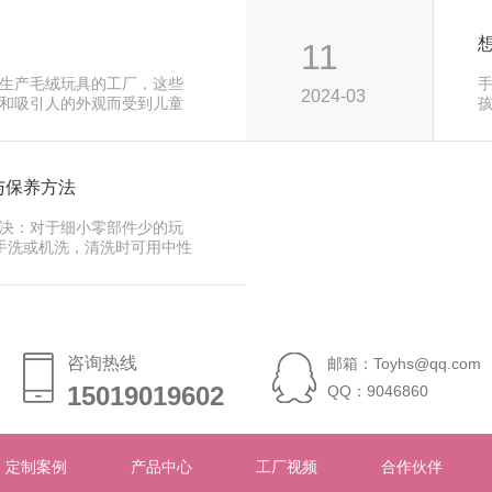
11
生产毛绒玩具的工厂，这些
2024-03
和吸引人的外观而受到儿童
代
与保养方法
决：对于细小零部件少的玩
水手洗或机洗，清洗时可用中性
咨询热线
邮箱：Toyhs@qq.com
15019019602
15019019602
QQ：9046860
定制案例
产品中心
工厂视频
合作伙伴