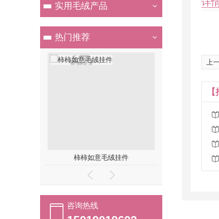
详
实用毛绒产品
热门推荐
上一
【
毛绒挂件
AI智能毛绒玩具吉祥物
外贸毛绒
咨询热线