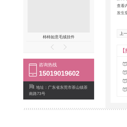
查看
发生
上一
毛绒挂件
AI智能毛绒玩具吉祥物
外贸毛
【
咨询热线
15019019602
地址：广东省东莞市茶山镇茶
南路73号