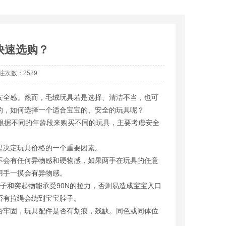
绒挂件吊饰
毛绒衍生玩具
毛绒包包系列
毛绒抱枕颈枕
快速选购？
 关注次数：2529
安全感。然而，毛绒玩具若是选择、清洁不当，也可
的，如何选择一个适合宝宝的、安全的玩具呢？
根据不同的年龄段来购买不同的玩具，主要考虑安全
是决定玩具价格的一个重要因素。
不会有任何异物感和硬物感，如果两手在玩具的任意
用手一摸会有异物感。
子和突起物能承受90N的拉力，否则易造成宝宝入口
否有拉绳会绕到宝宝脖子。
否牢固，玩具配件是否有划痕，残缺。同色或同体位