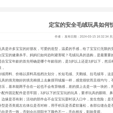
毛绒公仔玩具
毛
定宝的安全毛绒玩具如何
作者： 发布日期：2024-03-15 16:32:34
玩具是许多宝宝的好朋友，可爱的造型，温柔的手感，给了宝宝们无限的
为宝宝的健康杀手。妈妈们如何趋利避害呢？毛绒玩具的选购，是最重要
适合宝宝年龄的首先明确是哪个年龄段的，是3岁以上还是3岁以下，然后
 。
布绒用料、价格以原料高低档次划分，长短毛绒、天鹅绒、拉毛绒等，这
玩具的填充物好的填充棉摸上去象摸羽绒服一样，感觉很软而且很均匀，
对压，基本能两手合在一起也不会有异物感，差的摸上去是一块一块的，
小配件固定配件是否牢固，3岁以下的宝宝玩的玩具，要求玩具的眼睛、鼻
；边缘是否有刺；活动的部件会不会宝宝玩耍时误入口中，发生危险；是
1
2
外型是否美观左右体位是否对称，用手积压是否柔软蓬松，各部位缝合是
毛向是否一致，否则会出现阳光下颜色不一，毛向相反，影响美观。