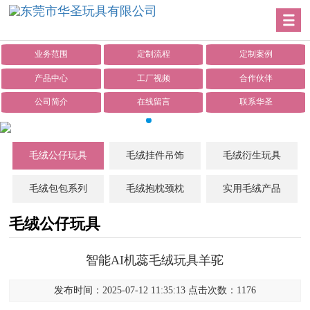
业务范围
定制流程
定制案例
产品中心
工厂视频
合作伙伴
公司简介
在线留言
联系华圣
毛绒公仔玩具
毛绒挂件吊饰
毛绒衍生玩具
毛绒包包系列
毛绒抱枕颈枕
实用毛绒产品
毛绒公仔玩具
智能AI机蕊毛绒玩具羊驼
发布时间：2025-07-12 11:35:13 点击次数：1176