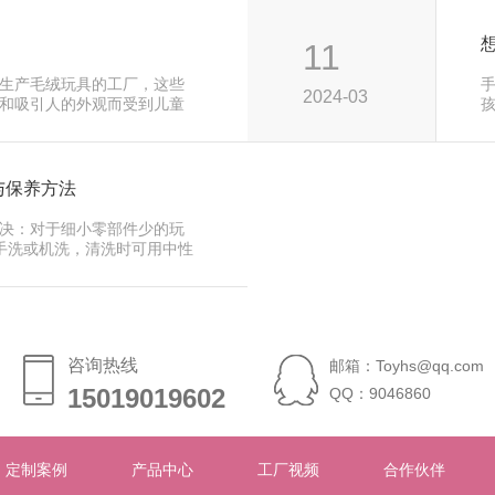
11
生产毛绒玩具的工厂，这些
2024-03
和吸引人的外观而受到儿童
代
与保养方法
决：对于细小零部件少的玩
水手洗或机洗，清洗时可用中性
咨询热线
邮箱：Toyhs@qq.com
15019019602
15019019602
QQ：9046860
定制案例
产品中心
工厂视频
合作伙伴