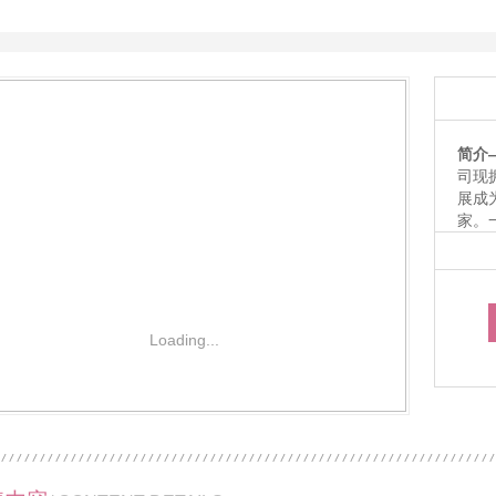
毛绒公仔玩具
毛
简介
司现
展成
家。
赛事
包、
品。
制、
已为
Loading...
业务
1
2