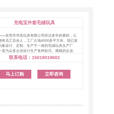
绒挂件吊饰
毛绒衍生玩具
毛绒包包系列
毛绒抱枕颈枕
充电宝外套毛绒玩具
——
东莞市华圣玩具有限公司经过多年的累积，公
拥有员工百余人，工厂占地4000多平方米。现已发
为集设计、定制、生产于一体的毛绒玩具生产厂
一直为众多企业设计生产各种款式、规格的企业、
吉祥物、公仔、生肖动物玩具、布艺玩具、儿童背
联系电话：
15019019602
15019019602
影视游戏周边玩偶、抱枕靠垫等十多个系列的产
同时也根据客户需求与客户进行OEM、ODM定
品牌开发、外贸代工生产等业务方式的合作，目前
马上订购
立即咨询
多家国内外知名企业提供礼品定制服务、代工生产
，并成为长期战略合作伙伴。