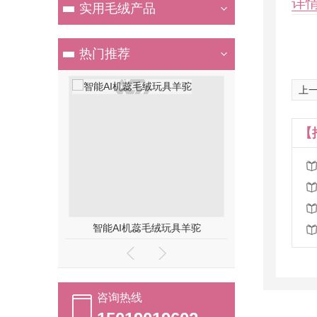
详
实用毛绒产品
热门推荐
上一
【
仔玩具
智能AI机蕊毛绒玩具羊驼
咨询热线